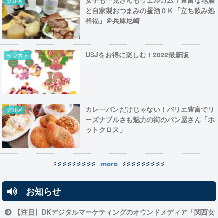
女子も一見さんもウェルカム！豊富な地酒
グルメ
と自家製おつまみの昼酒ＯＫ「立ち飲み処
祥福」＠兵庫尼崎
USJをお得に楽しむ！2022最新版
イラスト
カレーパンだけじゃない！バリエ豊富でリ
グルメ
ーズナブルさも魅力の街のパン屋さん「ホ
ットクロス」
more
お知らせ
【注目】DKデジタルマーケティングのオウンドメディア「関西女