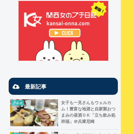
最新記事
女子も一見さんもウェルカ
グルメ
ム！豊富な地酒と自家製おつ
まみの昼酒ＯＫ「立ち飲み処
祥福」＠兵庫尼崎