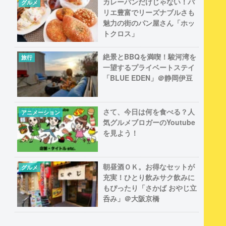
カレーパンだけじゃない！バ
グルメ
リエ豊富でリーズナブルさも
魅力の街のパン屋さん「ホッ
トクロス」
絶景とBBQを満喫！駿河湾を
旅行
一望するプライベートステイ
「BLUE EDEN」＠静岡伊豆
さて、今日は何を食べる？人
アニメーション
気グルメブロガーのYoutube
を見よう！
朝昼酒ＯＫ。お得なセットが
グルメ
充実！ひとり飲みサク飲みに
もぴったり「さかば おやじ立
呑み」＠大阪京橋