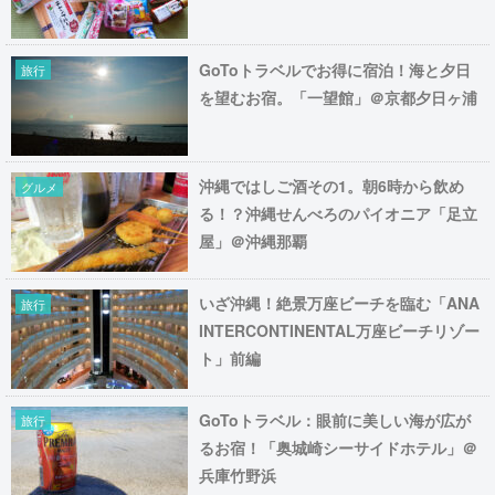
GoToトラベルでお得に宿泊！海と夕日
旅行
を望むお宿。「一望館」＠京都夕日ヶ浦
沖縄ではしご酒その1。朝6時から飲め
グルメ
る！？沖縄せんべろのパイオニア「足立
屋」＠沖縄那覇
いざ沖縄！絶景万座ビーチを臨む「ANA
旅行
INTERCONTINENTAL万座ビーチリゾー
ト」前編
GoToトラベル：眼前に美しい海が広が
旅行
るお宿！「奥城崎シーサイドホテル」＠
兵庫竹野浜