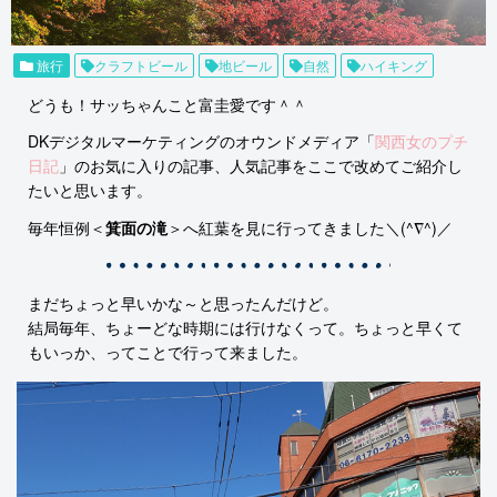
旅行
クラフトビール
地ビール
自然
ハイキング
どうも！サッちゃんこと富圭愛です＾＾
DKデジタルマーケティングのオウンドメディア「
関西女のプチ
日記
」のお気に入りの記事、人気記事をここで改めてご紹介し
たいと思います。
毎年恒例＜
箕面の滝
＞へ紅葉を見に行ってきました＼(^∇^)／
まだちょっと早いかな～と思ったんだけど。
結局毎年、ちょーどな時期には行けなくって。ちょっと早くて
もいっか、ってことで行って来ました。