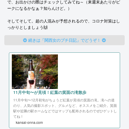
で、お出かけの際はチェックしてみてね～（来週末あたりがピ
ークになるかなぁ？知らんけど。）
そしてそして。超の人混みが予想されるので、コロナ対策はし
っかりとしましょう🙌
続きは「関西女のプチ日記」でどうぞ！
11月中旬〜が見頃！紅葉の箕面の滝散歩
11月中旬〜12月初旬がちょうど紅葉が見頃の箕面の滝。滝への道
のり、人気の撮影スポット、グルメなど、オススメをご紹介。箕面
駅や近隣の駅ホームなどではマップも配布されるのでぜひゲットし
てね！
kansai-onna.com