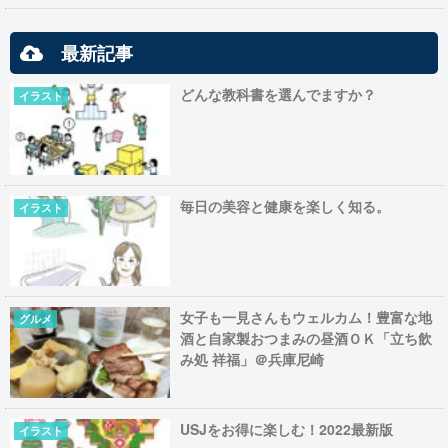
最新記事
どんな教科書を選んでますか？
イラスト
毎日の美容と健康を楽しく知る。
イラスト
女子も一見さんもウェルカム！豊富な地
グルメ
酒と自家製おつまみの昼酒ＯＫ「立ち飲
み処 祥福」＠兵庫尼崎
USJをお得に楽しむ！2022最新版
イラスト