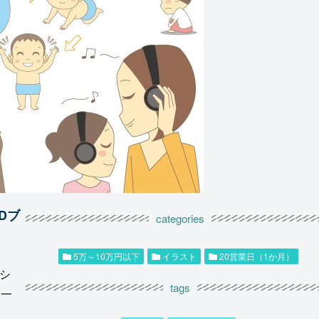
Dブ
categories
5万～10万円以下
イラスト
20営業日（1か月）
』シ
tags
る一