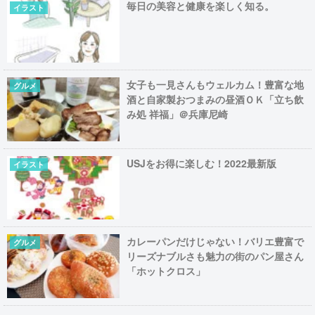
毎日の美容と健康を楽しく知る。
イラスト
女子も一見さんもウェルカム！豊富な地
グルメ
酒と自家製おつまみの昼酒ＯＫ「立ち飲
み処 祥福」＠兵庫尼崎
USJをお得に楽しむ！2022最新版
イラスト
カレーパンだけじゃない！バリエ豊富で
グルメ
リーズナブルさも魅力の街のパン屋さん
「ホットクロス」