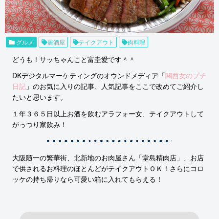
グルメ
居酒屋
テイクアウト
肉料理
どうも！サッちゃんこと富圭愛です＾＾
DKデジタルマーケティングのオウンドメディア「
関西女のプチ
日記
」のお気に入りの記事、人気記事をここで改めてご紹介し
たいと思います。
１年３６５日以上お酒を飲むアラフォー女、テイクアウトして
がっつり家飲み！
大阪随一の繁華街、北新地のお肉屋さん「堂島精肉店」、お店
で供されるお料理のほとんどがテイクアウトＯＫ！さらにコロ
ッケの持ち帰りなら可愛い箱に入れてもらえる！