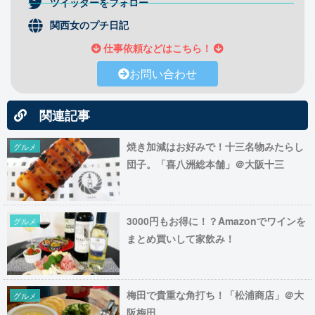
ツイッターをフォロー
関西女のプチ日記
仕事依頼などはこちら！
お問い合わせ
関連記事
焼き加減はお好みで！十三名物みたらし
グルメ
団子。「喜八洲総本舗」＠大阪十三
3000円もお得に！？Amazonでワインを
グルメ
まとめ買いして家飲み！
梅田で貴重な角打ち！「松浦商店」＠大
グルメ
阪梅田