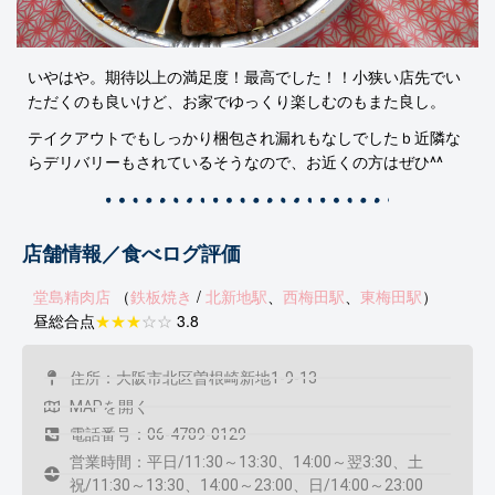
いやはや。期待以上の満足度！最高でした！！小狭い店先でい
ただくのも良いけど、お家でゆっくり楽しむのもまた良し。
テイクアウトでもしっかり梱包され漏れもなしでしたｂ近隣な
らデリバリーもされているそうなので、お近くの方はぜひ^^
店舗情報／食べログ評価
堂島精肉店
（
鉄板焼き
/
北新地駅
、
西梅田駅
、
東梅田駅
）
昼総合点
★★★
☆☆
3.8
住所：大阪市北区曽根崎新地1-9-13
MAPを開く
電話番号：06-4789-0129
営業時間：平日/11:30～13:30、14:00～翌3:30、土
祝/11:30～13:30、14:00～23:00、日/14:00～23:00